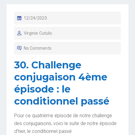
P
12/24/2020
O
Virginie Cutulic
S
T
No Comments
E
D
30. Challenge
O
conjugaison 4ème
N
épisode : le
conditionnel passé
Pour ce quatrième épisode de notre challenge
des conjugaisons, voici le suite de notre épisode
d’hier, le conditionnel passé.